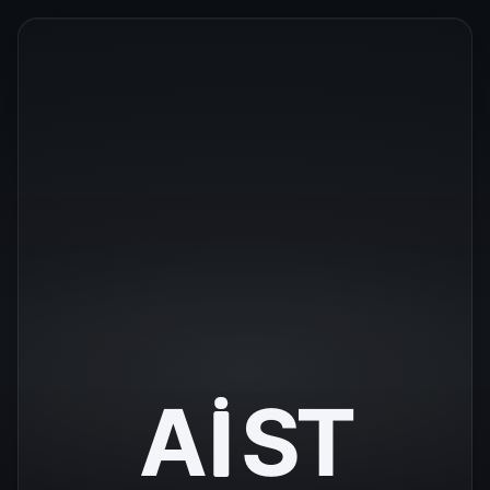
A
S
T